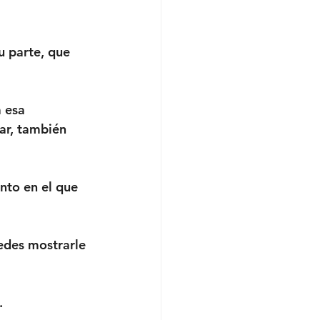
u parte, que 
 esa 
gar, también 
nto en el que 
uedes mostrarle 
. 