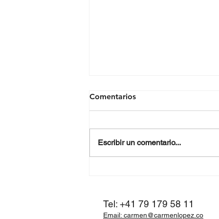
Comentarios
Escribir un comentario...
Cómo convertirse en un
empleado estrella. Fase 1.
La reunión informativa.
Tel: +41 79 179 58 11
Email: carmen@carmenlopez.co