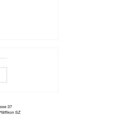
 QUÉ DEBO SER
BLE?
asse 37
fäffikon SZ