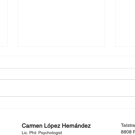
TE LLEVAS EL ESTRÉS
POR
LABORAL A CASA?
AMA
Carmen López Hernández
Talstr
8808 P
Lic. Phil. Psychologist