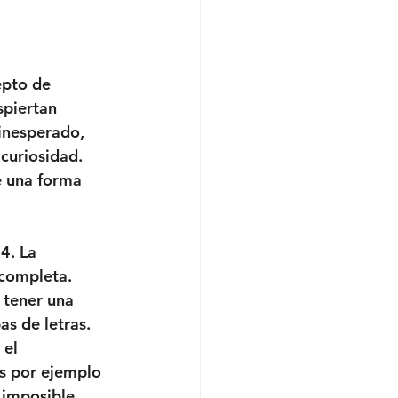
epto de 
piertan 
 inesperado, 
curiosidad. 
e una forma 
4. La 
ncompleta. 
 tener una 
s de letras. 
el 
s por ejemplo 
 imposible 