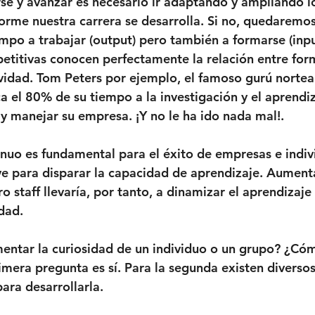
e y avanzar es necesario ir adaptando y ampliando l
rme nuestra carrera se desarrolla. Si no, quedaremos
mpo a trabajar (output) pero también a formarse (input
titivas conocen perfectamente la relación entre for
vidad. Tom Peters por ejemplo, el famoso gurú norte
el 80% de su tiempo a la investigación y el aprendiz
s y manejar su empresa. ¡Y no le ha ido nada mal!.
inuo es fundamental para el éxito de empresas e indivi
ave para disparar la capacidad de aprendizaje. Aumenta
o staff llevaría, por tanto, a dinamizar el aprendizaj
dad. 
entar la curiosidad de un individuo o un grupo? ¿Có
rimera pregunta es sí. Para la segunda existen divers
ra desarrollarla.