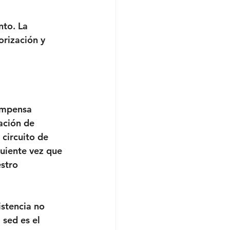
nto. La 
rización y 
ompensa 
ación de 
circuito de 
uiente vez que 
stro 
stencia no 
sed es el 