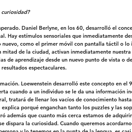
 curiosidad?
sperado. Daniel Berlyne, en los 60, desarrolló el conc
al. Hay estímulos sensoriales que inmediatamente des
o nuevo, como el primer móvil con pantalla táctil o lo
 mitad de la ciudad, activan inmediatamente nuestra 
ias de aprendizaje desde un nuevo punto de vista o d
resultados espectaculares.
rmación. Loewenstein desarrolló este concepto en el 9
erta cuando a un individuo se le da una información i
al, tratará de llenar los vacíos de conocimiento hasta
 explica porqué enganchan tanto los puzzles y las sopa
ó además que cuanto más cerca estamos de adquirir 
se dispara la curiosidad. Cuando queremos acordarno
ersona y lo tenemos en la punta de la lengua, es casi