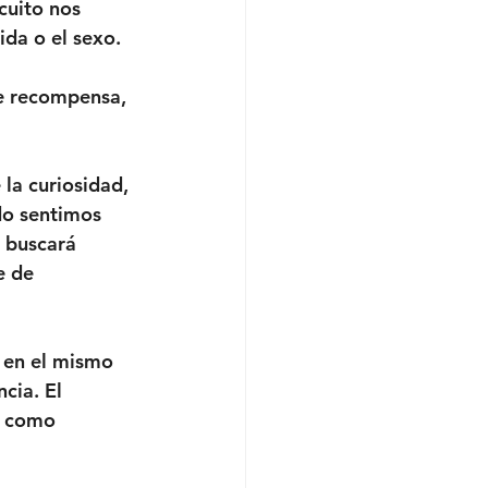
cuito nos 
ida o el sexo.
e recompensa, 
la curiosidad, 
do sentimos 
 buscará 
e de 
 en el mismo 
cia. El 
a como 