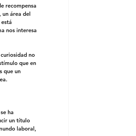
 de recompensa 
 un área del 
 está 
a nos interesa 
curiosidad no 
stímulo que en 
s que un 
ea.
se ha 
ir un título 
mundo laboral, 