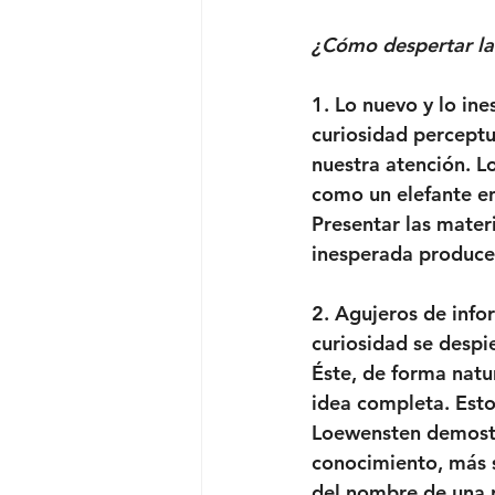
¿Cómo despertar la
1. Lo nuevo y lo ine
curiosidad perceptu
nuestra atención. L
como un elefante en
Presentar las mater
inesperada produce 
2. Agujeros de info
curiosidad se despi
Éste, de forma natur
idea completa. Esto
Loewensten demostr
conocimiento, más 
del nombre de una p