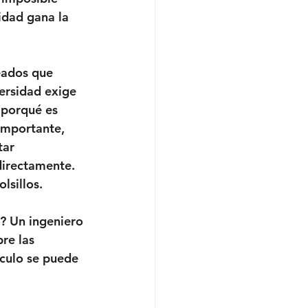
idad gana la 
eados que 
ersidad exige 
 porqué es 
importante, 
tar 
directamente. 
lsillos.
? Un ingeniero 
re las 
ículo se puede 