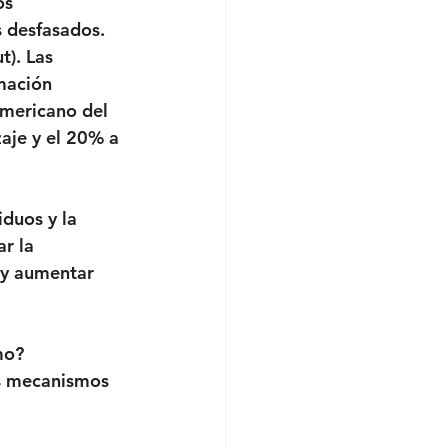
os 
 desfasados. 
). Las 
mación 
americano del 
aje y el 20% a 
duos y la 
r la 
e y aumentar 
mo? 
os mecanismos 