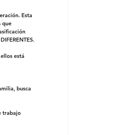
eración. Esta 
s que 
sificación 
S DIFERENTES.
ellos está 
milia, busca 
 trabajo 