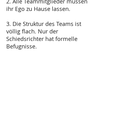
2. Alle Teammitglieder müssen
ihr Ego zu Hause lassen.
3. Die Struktur des Teams ist
völlig flach. Nur der
Schiedsrichter hat formelle
Befugnisse.
4. Jede Idee wird gnadenlos
kritisiert.
Sehr wichtig: Die Ideen
werden kritisiert, nicht die
Menschen.
5. Es gibt keine einzelnen
Gewinner oder Verlierer. Das
Team gewinnt, wenn die beste
Idee gewinnt.