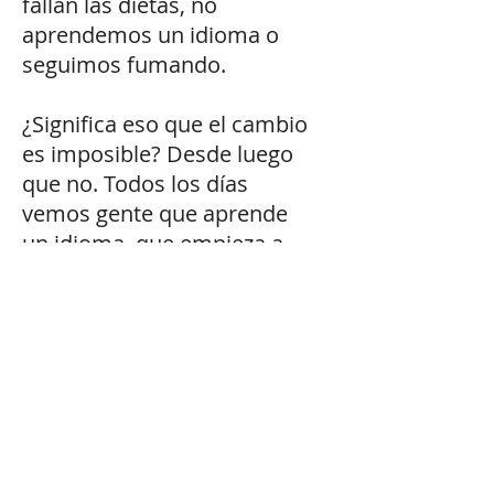
fallan las dietas, no
aprendemos un idioma o
seguimos fumando.
¿Significa eso que el cambio
es imposible? Desde luego
que no. Todos los días
vemos gente que aprende
un idioma, que empieza a
hacer deporte, que deja un
mal hábito o que ha
conseguido rebajar su nivel
de stress. La capacidad de
adaptación del ser humano
es fantástica y eso nos ha
llevado a expandirnos por
todo el planeta y sobrevivir