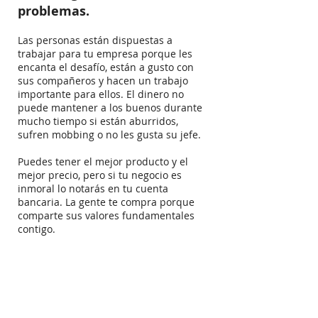
problemas.
Las personas están dispuestas a
trabajar para tu empresa porque les
encanta el desafío, están a gusto con
sus compañeros y hacen un trabajo
importante para ellos. El dinero no
puede mantener a los buenos durante
mucho tiempo si están aburridos,
sufren mobbing o no les gusta su jefe.
Puedes tener el mejor producto y el
mejor precio, pero si tu negocio es
inmoral lo notarás en tu cuenta
bancaria. La gente te compra porque
comparte sus valores fundamentales
contigo.
¿Quieres hacer negocios por mucho
tiempo? Olvídate de los objetivos
trimestrales. Mi pregunta es la
siguiente: ¿Tienes la cultura
adecuada para que la gente se