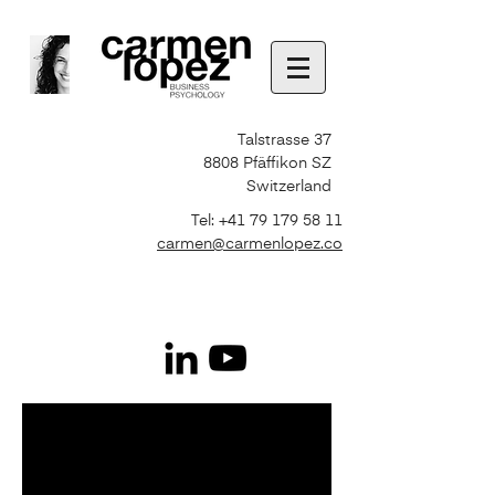
Talstrasse 37
8808 Pfäffikon SZ
Switzerland
Tel:
+41 79 179 58 11
carmen@carmenlopez.co