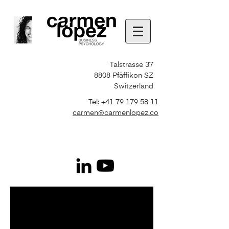
Talstrasse 37
8808 Pfäffikon SZ
Switzerland
Tel:
+41 79 179 58 11
carmen@carmenlopez.co