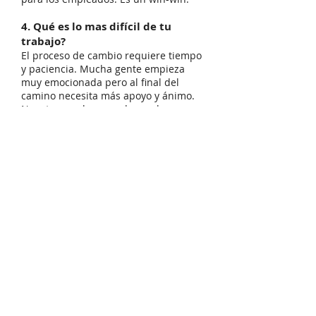
4. Qué es lo mas difícil de tu
trabajo?
El proceso de cambio requiere tiempo
y paciencia. Mucha gente empieza
muy emocionada pero al final del
camino necesita más apoyo y ánimo.
Nuestro cerebro nos da muchos
argumentos falsos, que en realidad
son excusas para que volvamos a los
antiguos hábitos. Todos los cambios
requieren pequeños „empujones“
cada día. En realidad no diría que es
cambiar es difícil, sino que lleva
tiempo.
Por otro lado cada persona y empresa
es distinta, así que cada proceso de
trabajo que diseño es personalizado.
Tienes que analizar cómo es cada
persona y qué métodos o
herramientas psicológicas les pueden
ayudar mejor a cada uno de ellos.