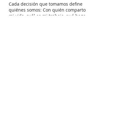
Cada decisión que tomamos define
quiénes
somos: Con quién comparto
mi vida, cuál es mi trabajo, qué hago
en mi tiempo libre, qué ropa me
pongo, cómo gasto mi dinero...
Define quién quieres ser y a
partir de ahí toma tus
decisiones. Te será mucho
más fácil decir NO a las
demás opciones.
Tel:
+41 79 179 58 11
Email: carmen@carmenlopez.co
www.carmenlopez.co
Carmen López Hernández
Lic. Phil. Psychologist
Master in Human Resources
Talstrasse 37
8808 Pfäffikon SZ