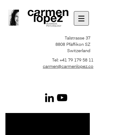
Talstrasse 37
8808 Pfäffikon SZ
Switzerland
Tel:
+41 79 179 58 11
carmen@carmenlopez.co
Photo Selected by
freepik
http://www.freepik.com