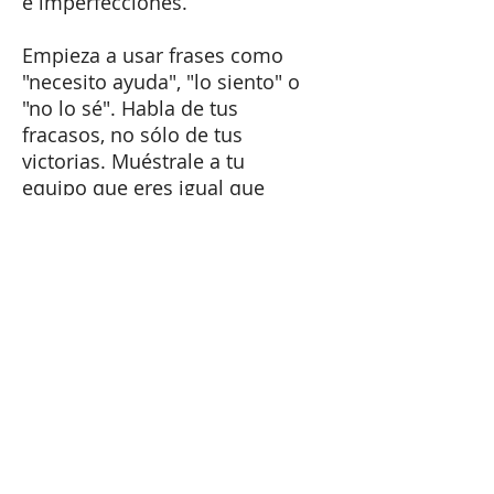
e imperfecciones.
Empieza a usar frases como
"necesito ayuda", "lo siento" o
"no lo sé". Habla de tus
fracasos, no sólo de tus
victorias. Muéstrale a tu
equipo que eres igual que
ellos, imperfecto y vulnerable.
La confianza aparecerá poco a
poco.
No es fácil. Necesitas ser
valiente para quitarte el
escudo y mostrar quién eres.
Pero ese es exactamente el
punto: La gente confía en los
líderes valientes.
Tel:
+41 79 179 58 11