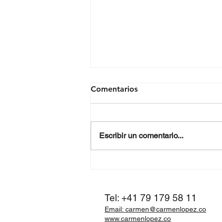
Comentarios
Escribir un comentario...
Cómo convertirse en un
empleado estrella. Fase 1.
La reunión informativa.
Tel: +41 79 179 58 11
Email: carmen@carmenlopez.co
www.carmenlopez.co