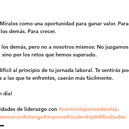
Míralos como una oportunidad para ganar valor. Para 
 los demás. Para crecer.  
los demás, pero no a nosotros mismos: No juzgamos 
 sino por los retos que hemos superado.  
ifícil al principio de tu jornada laboral. Te sentirás po
s a las que te enfrentes, caerán más fácilmente.  
día!   
lidades de liderazgo con 
#carmenlopezleadership
. 
resources
#change
#improve
#leadership
#dificultades
  