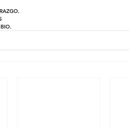
ERAZGO.  
  
MBIO.