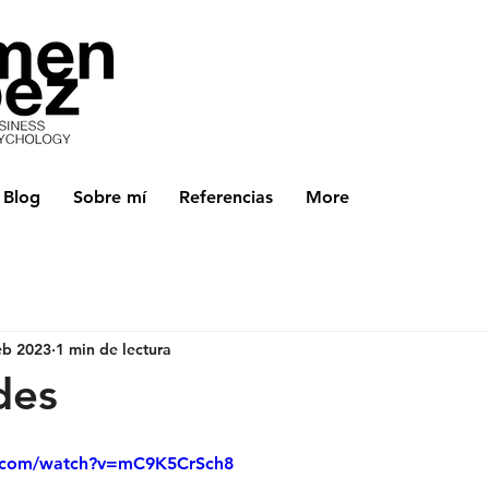
Blog
Sobre mí
Referencias
More
eb 2023
1 min de lectura
des
e.com/watch?v=mC9K5CrSch8