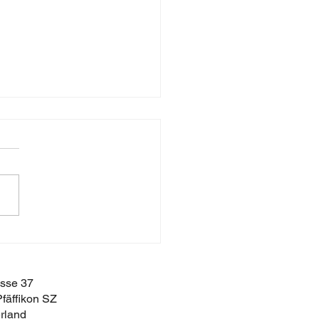
 QUÉ DEBO SER
BLE?
asse 37
fäffikon SZ
rland