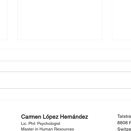
TE LLEVAS EL ESTRÉS
POR
LABORAL A CASA?
AMA
Carmen López Hernández
Talstr
8808 P
Lic. Phil. Psychologist
Switze
Master in Human Resources