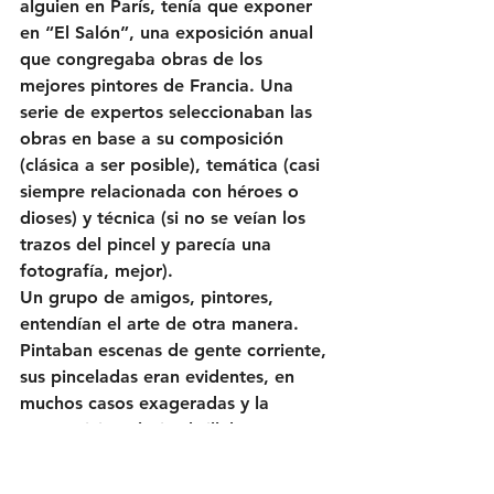
alguien en París, tenía que exponer 
en “El Salón”, una exposición anual 
que congregaba obras de los 
mejores pintores de Francia. Una 
serie de expertos seleccionaban las 
obras en base a su composición 
(clásica a ser posible), temática (casi 
siempre relacionada con héroes o 
dioses) y técnica (si no se veían los 
trazos del pincel y parecía una 
fotografía, mejor).
Un grupo de amigos, pintores, 
entendían el arte de otra manera. 
Pintaban escenas de gente corriente, 
sus pinceladas eran evidentes, en 
muchos casos exageradas y la 
composición clásica brillaba por su 
ausencia en sus cuadros. Vivían en la 
más absoluta pobreza, y sabían que 