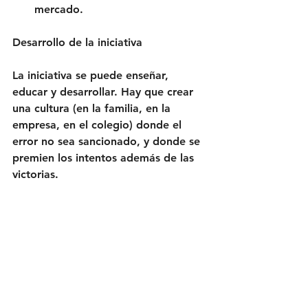
mercado.
Desarrollo de la iniciativa
La iniciativa se puede enseñar, 
educar y desarrollar. Hay que crear 
una cultura (en la familia, en la 
empresa, en el colegio) donde el 
error no sea sancionado, y donde se 
premien los intentos además de las 
victorias.
Más que una lista de cosas que 
hacer, habría que dar una lista de 
cosas que no hacer. La iniciativa 
crece sola si el entorno es propicio, 
porque los humanos somos agentes 
de cambio por naturaleza. 
Lamentablemente las figuras de 