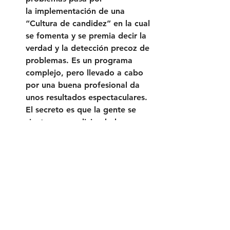
la implementación de una 
“Cultura de candidez” en la cual 
se fomenta y se premia decir la 
verdad y la detección precoz de 
problemas. Es un programa 
complejo, pero llevado a cabo 
por una buena profesional da 
unos resultados espectaculares. 
El secreto es que la gente se 
sienta segura diciendo lo que 
piensa, que el autor de una idea 
o trabajo no se sienta 
amenazado por las opiniones de 
los demás y hacer participar a 
todo el mundo. En Pixar tienen 
establecidas unas reuniones 
periódicas llamadas “Braintrust”, 
en las cuales se critica de forma 