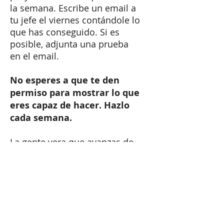
la semana. Escribe un email a
tu jefe el viernes contándole lo
que has conseguido. Si es
posible, adjunta una prueba
en el email.
No esperes a que te den
permiso para mostrar lo que
eres capaz de hacer. Hazlo
cada semana.
La gente vera que avanzas de
forma regular, y la posibilidad
de una subida de sueldo o un
avance en tu carrera se
incrementaran.
Tel:
+41 79 179 58 11
Email: carmen@carmenlopez.co