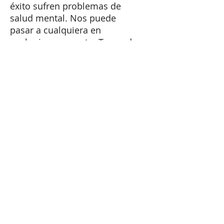
éxito sufren problemas de
salud mental. Nos puede
pasar a cualquiera en
cualquier momento. Te puede
pasar a ti.
Tenemos que normalizar los
problemas de salud mental.
Hay que hablar sobre ello. Ya.
Es la única forma de aliviar un
sufrimiento que afecta a
millones de personas.
Tel:
+41 79 179 58 11
Email: carmen@carmenlopez.co
www.carmenlopez.co
Carmen López Hernández
Lic. Phil. Psychologist
Master in Human Resources