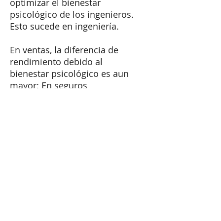
optimizar el bienestar
psicológico de los ingenieros.
Esto sucede en ingeniería.
​En ventas, la diferencia de
rendimiento debido al
bienestar psicológico es aun
mayor: En seguros
Metropolitan, los vendedores
mas optimistas venden un
88% mas, que los menos
optimistas.
​Has calculado los costes, de
no optimizar el capital
psicológico de tu empresa? Es
muy posible que estes
perdiendo dinero.