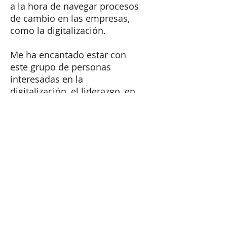
a la hora de navegar procesos
de cambio en las empresas,
como la digitalización.
Me ha encantado estar con
este grupo de personas
interesadas en la
digitalización, el liderazgo, en
aprender cada dia mas para
realizar su trabajo lo mejor
posible.
Te interesa este tema? Cuál es
tu experiencia en la
digitalización y la personas
que trabajan en tu
empresa? Me encantará leer
tu comentario.